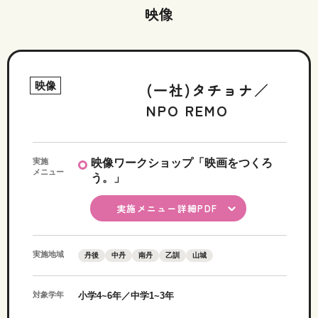
映像
映像
(一社)タチョナ／
NPO REMO
実施
映像ワークショップ「映画をつくろ
メニュー
う。」
実施メニュー詳細PDF
実施地域
丹後
中丹
南丹
乙訓
山城
対象学年
小学4~6年／中学1~3年