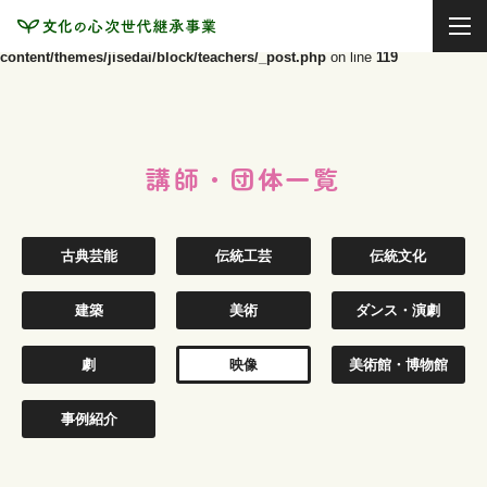
Warning
: Undefined variable $entry_list in
/home/kyotohoop/kyotohoop.jp/public_html/jisedai.kyotohoop.jp/_/wp-
content/themes/jisedai/block/teachers/_post.php
on line
119
講師・団体一覧
古典芸能
伝統工芸
伝統文化
建築
美術
ダンス・演劇
劇
映像
美術館・博物館
事例紹介